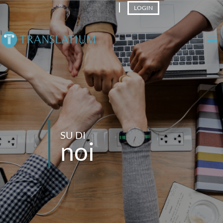
LOGIN
SU DI
noi