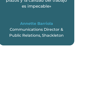
plazos y la calidad del trabajo
es impecable»
Annette Barriola
Communications Director &
Public Relations
,
Shackleton